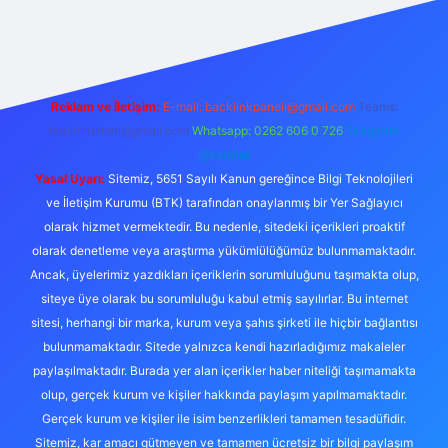
iş
grandoperabet giriş
https://www.betexper.xyz/
Reklam ve İletişim:
E-mail:
backlinkpaneli@gmail.com
Teams:
forumhizmeti@gmail.com
Whatsapp: 0262 606 0 726
Telegram:
@karabul
Yasal Uyarı:
Sitemiz, 5651 Sayılı Kanun gereğince Bilgi Teknolojileri
ve İletişim Kurumu (BTK) tarafından onaylanmış bir Yer Sağlayıcı
olarak hizmet vermektedir. Bu nedenle, sitedeki içerikleri proaktif
olarak denetleme veya araştırma yükümlülüğümüz bulunmamaktadır.
Ancak, üyelerimiz yazdıkları içeriklerin sorumluluğunu taşımakta olup,
siteye üye olarak bu sorumluluğu kabul etmiş sayılırlar. Bu internet
sitesi, herhangi bir marka, kurum veya şahıs şirketi ile hiçbir bağlantısı
bulunmamaktadır. Sitede yalnızca kendi hazırladığımız makaleler
paylaşılmaktadır. Burada yer alan içerikler haber niteliği taşımamakta
olup, gerçek kurum ve kişiler hakkında paylaşım yapılmamaktadır.
Gerçek kurum ve kişiler ile isim benzerlikleri tamamen tesadüfidir.
Sitemiz, kar amacı gütmeyen ve tamamen ücretsiz bir bilgi paylaşım