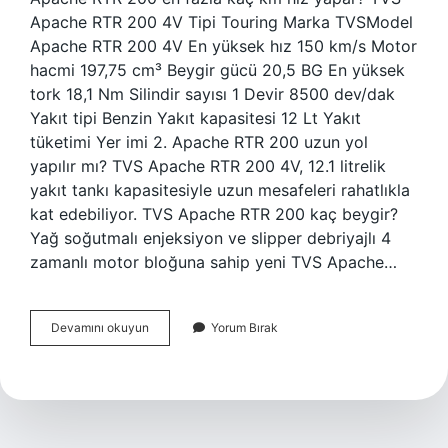
Apache RTR 200 4V Tipi Touring Marka TVSModel
Apache RTR 200 4V En yüksek hız 150 km/s Motor
hacmi 197,75 cm³ Beygir gücü 20,5 BG En yüksek
tork 18,1 Nm Silindir sayısı 1 Devir 8500 dev/dak
Yakıt tipi Benzin Yakıt kapasitesi 12 Lt Yakıt
tüketimi Yer imi 2. Apache RTR 200 uzun yol
yapılır mı? TVS Apache RTR 200 4V, 12.1 litrelik
yakıt tankı kapasitesiyle uzun mesafeleri rahatlıkla
kat edebiliyor. TVS Apache RTR 200 kaç beygir?
Yağ soğutmalı enjeksiyon ve slipper debriyajlı 4
zamanlı motor bloğuna sahip yeni TVS Apache…
Tvs
Devamını okuyun
Yorum Bırak
Apache
Rtr
200
Kaç
Km
Hız