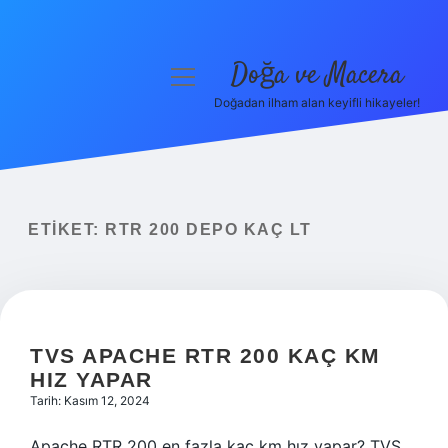
Doğa ve Macera
menüyü
aç
Doğadan ilham alan keyifli hikayeler!
Anasayfa
Gizlilik Politikası
Yasal Uyarı
ETIKET:
RTR 200 DEPO KAÇ LT
Hakkımızda
TVS APACHE RTR 200 KAÇ KM
HIZ YAPAR
Tarih: Kasım 12, 2024
Apache RTR 200 en fazla kaç km hız yapar? TVS