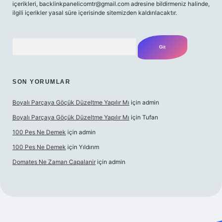
içerikleri,
backlinkpanelicomtr@gmail.com
adresine bildirmeniz halinde,
ilgili içerikler yasal süre içerisinde sitemizden kaldırılacaktır.
Arama
SON YORUMLAR
Boyalı Parçaya Göçük Düzeltme Yapılır Mı
için
admin
Boyalı Parçaya Göçük Düzeltme Yapılır Mı
için
Tufan
100 Pes Ne Demek
için
admin
100 Pes Ne Demek
için
Yıldırım
Domates Ne Zaman Capalanir
için
admin