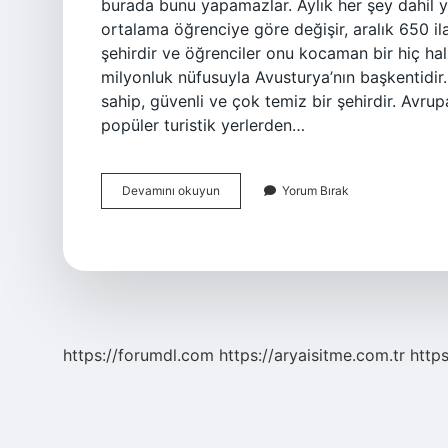
burada bunu yapamazlar. Aylık her şey dahil y
ortalama öğrenciye göre değişir, aralık 650 il
şehirdir ve öğrenciler onu kocaman bir hiç hali
milyonluk nüfusuyla Avusturya’nın başkentidir. T
sahip, güvenli ve çok temiz bir şehirdir. Avrup
popüler turistik yerlerden…
Viyana
Devamını okuyun
Yorum Bırak
Güvenli
Bir
Şehir
Mi
https://forumdl.com
https://aryaisitme.com.tr
http