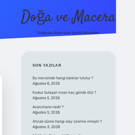
Doğa ve Macera
Doğadan ilham alan keyifli hikayeler!
s://ilbet.online/
vdcasino yeni giriş
grandoperabet giriş
https
SIDEBAR
SON YAZILAR
Bu mevsimde hangi balıklar tutulur ?
Ağustos 6, 2026
Kuduz bulaşan insan kaç günde ölür ?
Ağustos 5, 2026
Avarızhane nedir ?
Ağustos 5, 2026
Ahzab sûresi hangi olay üzerine ınmıştır ?
Ağustos 3, 2026